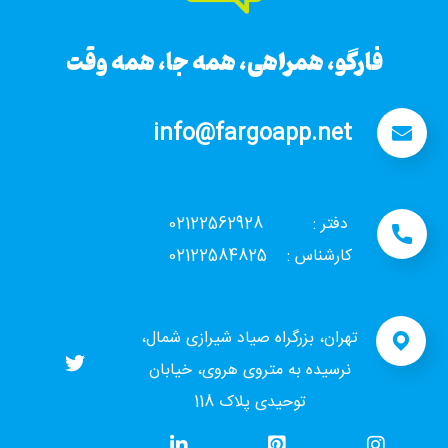
فارگو، همراهی، همه جا، همه وقت
info@fargoapp.net
دفتر : 02122562928
کارشناس : 02122584825
تهران، بزرگراه صیاد شیرازی شمال،
نرسیده به متروی هروی، خیابان
توحیدی پلاک 118