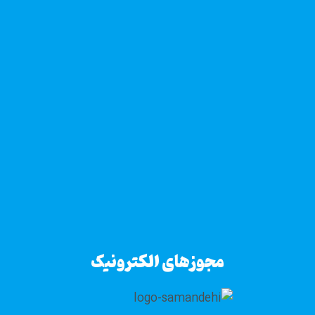
مجوزهای الکترونیک