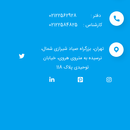
دفتر : 02122562928
کارشناس : 02122584825
تهران، بزرگراه صیاد شیرازی شمال،
نرسیده به متروی هروی، خیابان
توحیدی پلاک 118