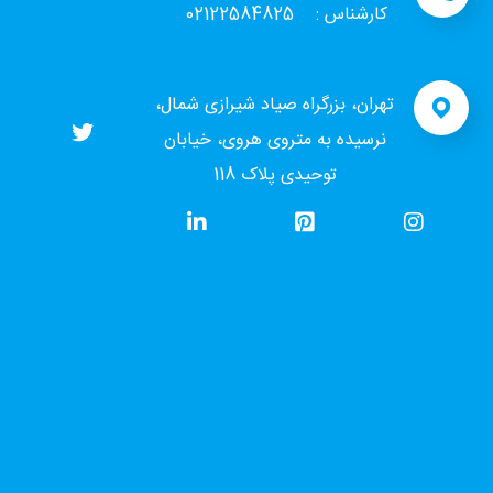
کارشناس : 02122584825
تهران، بزرگراه صیاد شیرازی شمال،
نرسیده به متروی هروی، خیابان
توحیدی پلاک 118