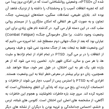
شده آن «PTSD»، وضعیتی روانشناختی است که در افرادی بروز پیدا می
کند که تجربه اتفاقات آسیب‌ زا و وحشتناک را داشته یا از نزدیک شاهد آن
بوده اند. بلایای طبیعی، تصادفات سنگین، حمله‌های تروریستی، جنگ،
تجاوز، و به صورت کلی هر اتفاقی که امکان سازگاری را از سیستم روانی
سلب کند، در این دسته قرار می گیرد. در گذشته نام های زیادی برای این
وضعیت وجود داشت. برا مثال «فرسودگی جنگ» (Combat Fatigue)
عبارتی بود که بعد از جنگ جهانی دوم مصطلح شد. اما امروزه می دانیم که
این وضعیت فقط به تبعات بعد از جنگ محدود نمی شود و طیف وسیعی
از اتفاقات را در بر می گیرد. PTSD در تمام افراد از تمام نژادها و ملیت
ها، با هر سن و سالی، امکان ظهور دارد. تخمین زده می شود که از هر
یازده نفر، یک نفر به این اختلال، در طول عمر خود، مبتلا خواهد شد.
همچنین، زنان دو برابر بیشتر در معرض خطر ابتلا به این وضعیت هستند.
افرادی که به PTSD یا استرس پس از آسیب دچار می شوند از خاطرات و
احساسات آزارنده ای رنج می برند که یادآور آن اتفاق وحشتناکی است که
تجربه کرده اند. مرور چند باره خاطرات ناخوشایند و هجوم این خاطرات به
آگاهی، از مشخصه های اصلی این اختلال است. کابوس های شبانه، ترس
و خشم، احساس جداماندگی و غریبه بودن با دیگران از نشانه های دیگر