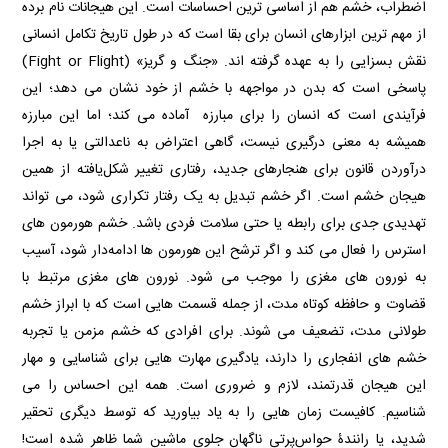
اضطراب، خشم هم از اساسی ترین احساسات است. این هیجانات نام‌ برده
از مهم ترین ابزارهای انسان برای بقا است که در طول تاریخ تکامل انسانی
نقش بسزایی را به عهده گرفته‌ اند. «جنگ و گریز» (Fight or Flight)
پاسخی است که بدن در مواجهه با خشم از خود نشان می دهد؛ این
فرآیندی است که انسان را برای مبارزه آماده می‌ کند؛ اما این مبارزه
همیشه به معنی درگیری نیست، گاهی اعتراض به ناعدالتی یا به اجرا
درآوردن قانون برای هنجارهای جدید، رفتاری تغییر شکل‌یافته از همین
هیجان خشم است. اگر خشم تبدیل به یک رفتار تکراری شود، می تواند
تهدیدی جدی برای رابطه یا حتی سلامت فردی باشد. خشم هورمون های
استرس را فعال می کند و اگر ترشح این هورمون ها ادامه‌دار شود، آسیب
به نورون های مغزی را موجب می شود. نورون های مغزی مرتبط با
قضاوت و حافظه کوتاه مدت، از جمله قسمت هایی است که با ابراز خشم
طولانی مدت، تضعیف می شوند. برای افرادی که خشم مزمن یا تجربه
خشم های انفجاری را دارند، یادگیری مهارت هایی برای شناسایی و مهار
این هیجان قدرتمند، لازم و ضروری است. همه این احساس را می
شناسیم. کافیست زمان هایی را به یاد بیاورید که توسط دیگری تحقیر
شدید، یا رانندۀ حواس‌پرتی ناگهان جلوی ماشین شما ظاهر شده است!