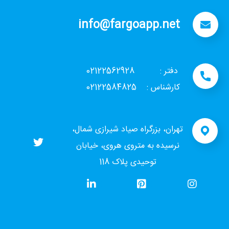
info@fargoapp.net
دفتر : 02122562928
کارشناس : 02122584825
تهران، بزرگراه صیاد شیرازی شمال،
نرسیده به متروی هروی، خیابان
توحیدی پلاک 118