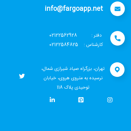
info@fargoapp.net
دفتر : 02122562928
کارشناس : 02122584825
تهران، بزرگراه صیاد شیرازی شمال،
نرسیده به متروی هروی، خیابان
توحیدی پلاک 118