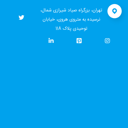
تهران، بزرگراه صیاد شیرازی شمال،
نرسیده به متروی هروی، خیابان
توحیدی پلاک 118