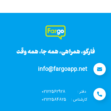
فارگو، همراهی، همه جا، همه وقت
فارگو، همراهی، همه جا، همه وقت
info@fargoapp.net
دفتر : 02122562928
کارشناس : 02122584825