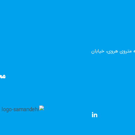
ه متروی هروی، خیابان
مج