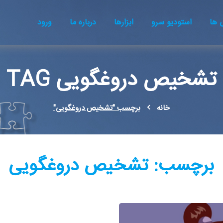
ها
استودیو سرو
ابزارها
درباره ما
ورود
تشخیص دروغگویی TAG
خانه
برچسب "تشخیص دروغگویی"
برچسب:
تشخیص دروغگویی