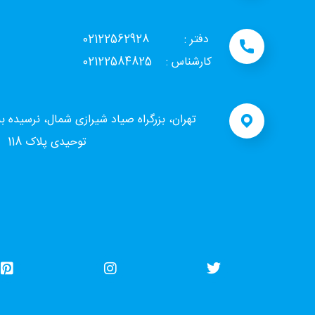
دفتر : 02122562928
کارشناس : 02122584825
تهران، بزرگراه صیاد شیرازی شمال، نرسیده ب
توحیدی پلاک 118