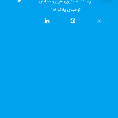
نرسیده به متروی هروی، خیابان
توحیدی پلاک 118