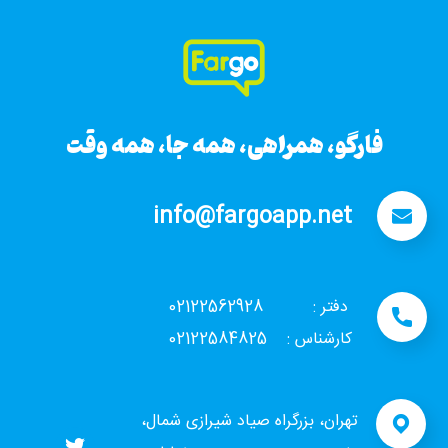
فارگو، همراهی، همه جا، همه وقت
info@fargoapp.net
دفتر : 02122562928
کارشناس : 02122584825
تهران، بزرگراه صیاد شیرازی شمال،