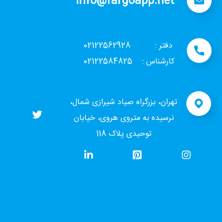
info@fargoapp.net
دفتر : 02122562928
کارشناس : 02122584825
تهران، بزرگراه صیاد شیرازی شمال،
نرسیده به متروی هروی، خیابان
توحیدی پلاک 118