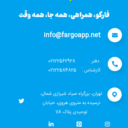
فارگو، همراهی، همه جا، همه وقت
info@fargoapp.net
دفتر : 02122562928
کارشناس : 02122584825
تهران، بزرگراه صیاد شیرازی شمال،
نرسیده به متروی هروی، خیابان
توحیدی پلاک 118