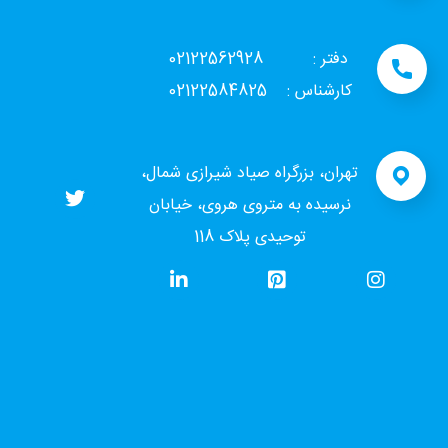
دفتر : 02122562928
کارشناس : 02122584825
تهران، بزرگراه صیاد شیرازی شمال،
نرسیده به متروی هروی، خیابان
توحیدی پلاک 118