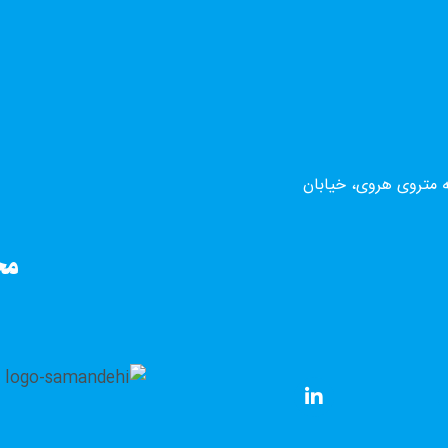
ه متروی هروی، خیابان
مج