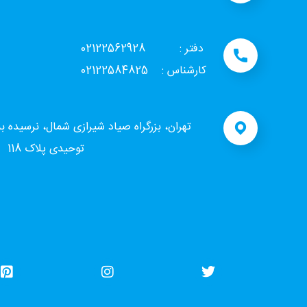
دفتر : 02122562928
کارشناس : 02122584825
تهران، بزرگراه صیاد شیرازی شمال، نرسیده ب
توحیدی پلاک 118