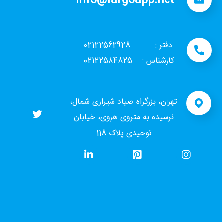
info@fargoapp.net
دفتر : 02122562928
کارشناس : 02122584825
تهران، بزرگراه صیاد شیرازی شمال،
نرسیده به متروی هروی، خیابان
توحیدی پلاک 118