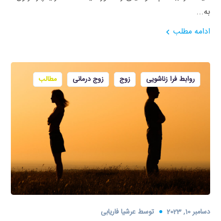
به...
ادامه مطلب
روابط فرا زناشویی
زوج
زوج درمانی
مطالب
دسامبر 10, 2023
توسط
عرشیا فاریابی