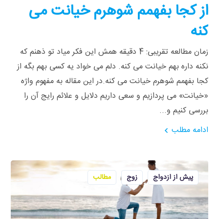
از کجا بفهمم شوهرم خیانت می
کنه
زمان مطالعه تقریبی: 4 دقیقه همش این فکر میاد تو ذهنم که
نکنه داره بهم خیانت می کنه. دلم می خواد یه کسی بهم بگه از
کجا بفهمم شوهرم خیانت می کنه.در این مقاله به مفهوم واژه
«خیانت» می پردازیم و سعی داریم دلایل و علائم رایج آن را
بررسی کنیم و...
ادامه مطلب
پیش از ازدواج
زوج
مطالب