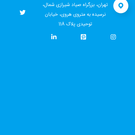
تهران، بزرگراه صیاد شیرازی شمال،
نرسیده به متروی هروی، خیابان
توحیدی پلاک 118