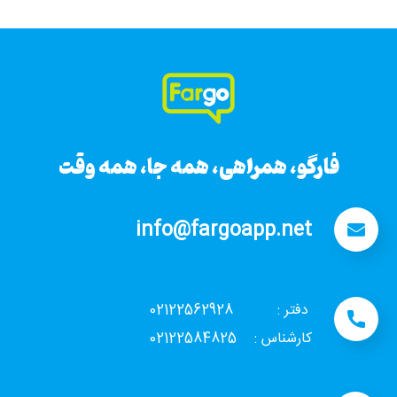
فارگو، همراهی، همه جا، همه وقت
فارگو، همراهی، همه جا، همه وقت
info@fargoapp.net
دفتر : 02122562928
کارشناس : 02122584825