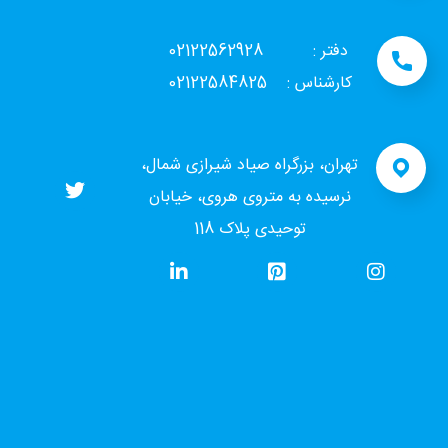
دفتر : 02122562928
کارشناس : 02122584825
تهران، بزرگراه صیاد شیرازی شمال،
نرسیده به متروی هروی، خیابان
توحیدی پلاک 118