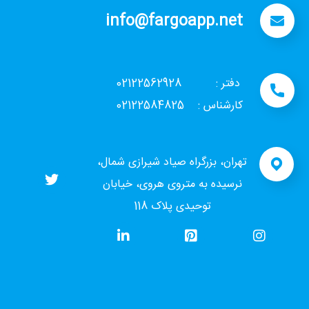
info@fargoapp.net
دفتر : 02122562928
کارشناس : 02122584825
تهران، بزرگراه صیاد شیرازی شمال،
نرسیده به متروی هروی، خیابان
توحیدی پلاک 118