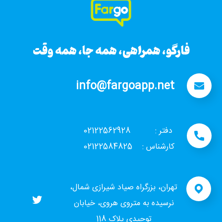
فارگو، همراهی، همه جا، همه وقت
info@fargoapp.net
دفتر : 02122562928
کارشناس : 02122584825
تهران، بزرگراه صیاد شیرازی شمال،
نرسیده به متروی هروی، خیابان
توحیدی پلاک 118