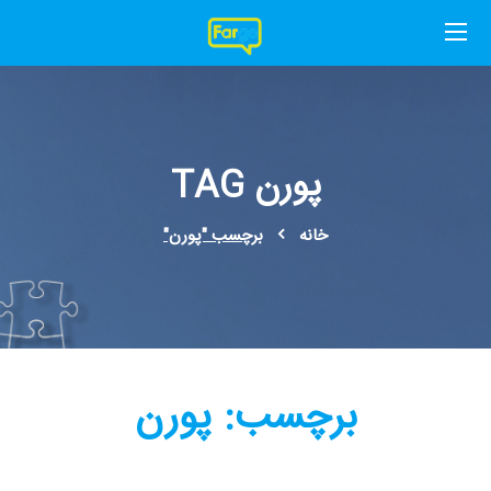
پورن TAG
خانه
برچسب "پورن"
برچسب:
پورن