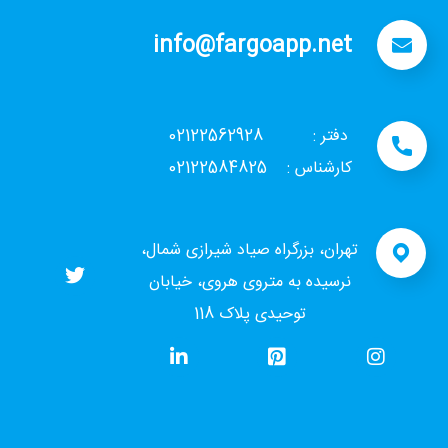
info@fargoapp.net
دفتر : 02122562928
کارشناس : 02122584825
تهران، بزرگراه صیاد شیرازی شمال،
نرسیده به متروی هروی، خیابان
توحیدی پلاک 118