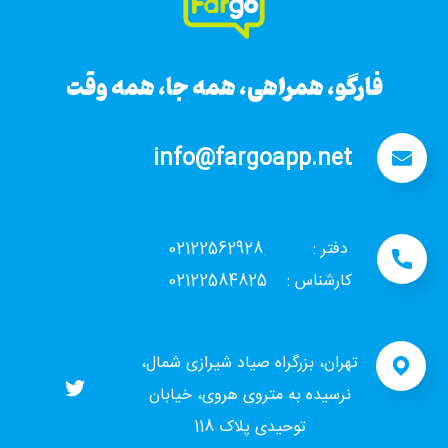
فارگو، همراهی، همه جا، همه وقت
info@fargoapp.net
دفتر : 02122562928
کارشناس : 02122584825
تهران، بزرگراه صیاد شیرازی شمال،
نرسیده به متروی هروی، خیابان
توحیدی پلاک 118