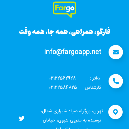
فارگو، همراهی، همه جا، همه وقت
info@fargoapp.net
دفتر : 02122562928
کارشناس : 02122584825
تهران، بزرگراه صیاد شیرازی شمال،
نرسیده به متروی هروی، خیابان