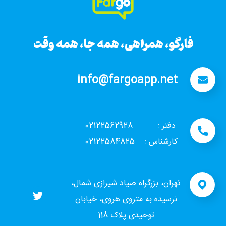
فارگو، همراهی، همه جا، همه وقت
info@fargoapp.net
دفتر : 02122562928
کارشناس : 02122584825
تهران، بزرگراه صیاد شیرازی شمال،
نرسیده به متروی هروی، خیابان
توحیدی پلاک 118