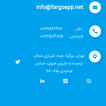
info@fargoapp.net
دفتر : 02122562928
کارشناس : 02122584825
تهران، بزرگراه صیاد شیرازی شمال،
نرسیده به متروی هروی، خیابان
توحیدی پلاک 118