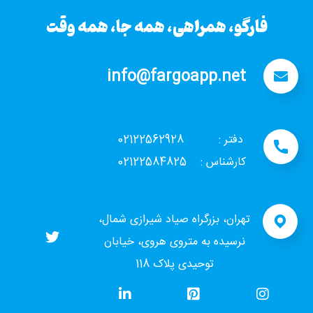
فارگو، همراهی، همه جا، همه وقت
info@fargoapp.net
دفتر : 02122562928
کارشناس : 02122584825
تهران، بزرگراه صیاد شیرازی شمال،
نرسیده به متروی هروی، خیابان
توحیدی پلاک 118