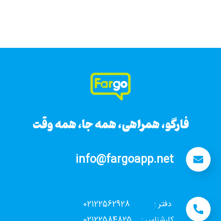
فارگو، همراهی، همه جا، همه وقت
فارگو، همراهی، همه جا، همه وقت
info@fargoapp.net
دفتر : 02122562928
کارشناس : 02122584825