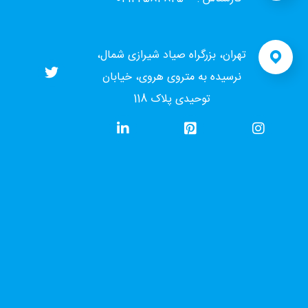
تهران، بزرگراه صیاد شیرازی شمال،
نرسیده به متروی هروی، خیابان
توحیدی پلاک 118