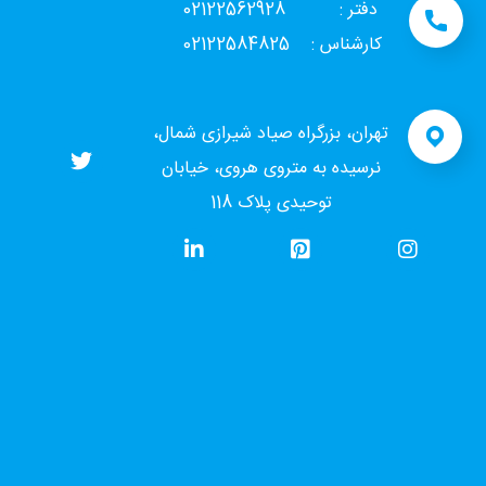
دفتر : 02122562928
کارشناس : 02122584825
تهران، بزرگراه صیاد شیرازی شمال،
نرسیده به متروی هروی، خیابان
توحیدی پلاک 118