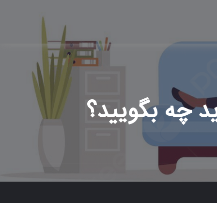
د چه بگویید؟