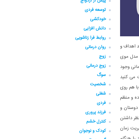
پیش از ازدواج
توسعه فردی
خودکشی
دانش افزایی
روابط فرا زناشویی
د اهداف و
روان درمانی
 مدل موی
زوج
زوج درمانی
مانی وجود
سوگ
 می کنید
شخصیت
با هم روی
شغلی
ده و منظم
فردی
 دوستان و
فرزند پروری
ظر داشتن
کنترل خشم
یریت زمان
کودک و نوجوان
 را هنگام