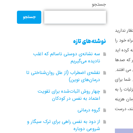
جستجو
جستجو
ار ندارید
نوشته‌های تازه
اه خود را
 کرده اید
سه نشانه‌ی دوستی ناسالم که اغلب
ر که صدها
نادیده می‌گیریم
می افتند.
نقشه‌ی اضطراب (از علل روان‌شناختی تا
 شما برای
درمان‌های نوین)
ات را به
چهار روش اثبات‌شده برای تقویت
اعتماد به نفس در کودکان
ان هزینه
نند، درست
گروه‌ درمانی
از دود به نفس راهی برای ترک سیگار و
شروعی دوباره