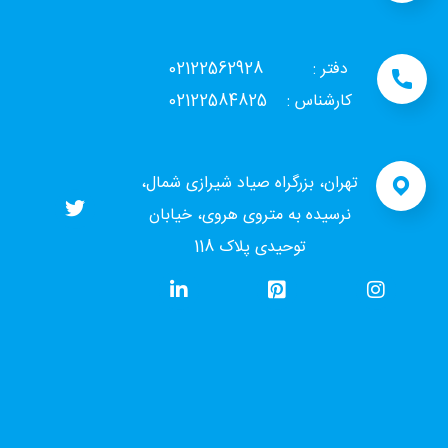
دفتر : 02122562928
کارشناس : 02122584825
تهران، بزرگراه صیاد شیرازی شمال،
نرسیده به متروی هروی، خیابان
توحیدی پلاک 118