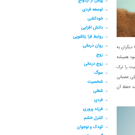
پیش از ازدواج
توسعه فردی
خودکشی
دانش افزایی
روابط فرا زناشویی
روان درمانی
 دیگران به
زوج
شود همیشه
زوج درمانی
یت را ترک
سوگ
یلی عصبانی
شخصیت
شد حفظ آن
شغلی
فردی
فرزند پروری
کنترل خشم
کودک و نوجوان