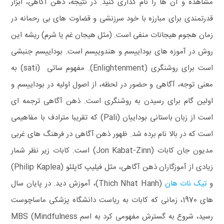
مشاهده و آن ها را نام گذاری کنید. در نتیجه، ذهن‌ آگاهی، ابزار
قدرتمندی برای مبارزه با خود سرزنشی و قضاوت های بی رحمانه در
زمان هجوم هیجانات منفی است. (مثل هیجان غم یا شرم)
ریشه این
روش در آموزه های بوداییسم و هندوییسم است. بوداییسم جنبشی
است برای روشنگری (Enlightenment). مفهوم ساتی (sati) به
معنی توجه، آگاهی و حضور در لحظه، از اصول اولیه در بوداییسم و
اولین گام برای رسیدن به روشنگری است. ذهن‌ آگاهی ترجمه ای
است از زبان باستانی بوداییان (Pali) که تقریبا مترادف با مفاهیمی
است که در بالا نام برده شد.
ظهور ذهن‌ آگاهی در فرهنگ های غربی
مدیون جان کابات (Jon Kabat-Zinn) است. کابات زیر نظر شمار
زیادی از آموزگاران ذهن‌ آگاهی، مثل فیلیپ کاپلئو (Philip Kaplea)
و
تیک نات هان
(Thich Nhat Hanh)، آموزش دید. در پایان سال
های 1970، زمانی که کابات به ریاست دانشگاه پزشکی ماساچوست
رسید، شروع به گسترش مفهومی کرد به اسم MBS (Mindfulness