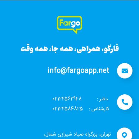
فارگو، همراهی، همه جا، همه وقت
info@fargoapp.net
دفتر : 02122562928
کارشناس : 02122584825
تهران، بزرگراه صیاد شیرازی شمال،