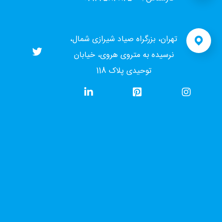
تهران، بزرگراه صیاد شیرازی شمال،
نرسیده به متروی هروی، خیابان
توحیدی پلاک 118