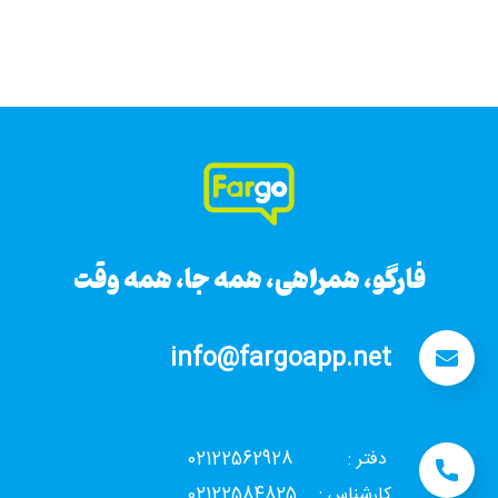
فارگو، همراهی، همه جا، همه وقت
فارگو، همراهی، همه جا، همه وقت
info@fargoapp.net
دفتر : 02122562928
کارشناس : 02122584825